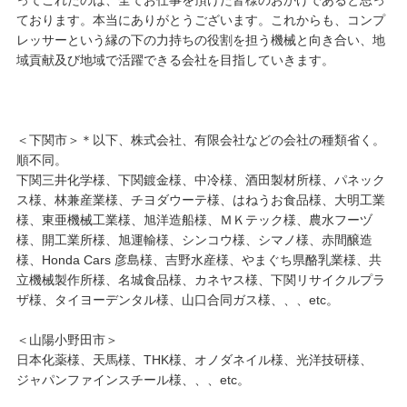
ております。本当にありがとうございます。これからも、コンプ
レッサーという縁の下の力持ちの役割を担う機械と向き合い、地
域貢献及び地域で活躍できる会社を目指していきます。
＜下関市＞＊以下、株式会社、有限会社などの会社の種類省く。
順不同。
下関三井化学様、下関鍍金様、中冷様、酒田製材所様、パネック
ス様、林兼産業様、チヨダウーテ様、はねうお食品様、大明工業
様、東亜機械工業様、旭洋造船様、ＭＫテック様、農水フーヅ
様、開工業所様、旭運輸様、シンコウ様、シマノ様、赤間醸造
様、Honda Cars 彦島様、吉野水産様、やまぐち県酪乳業様、共
立機械製作所様、名城食品様、カネヤス様、下関リサイクルプラ
ザ様、タイヨーデンタル様、山口合同ガス様、、、etc。
＜山陽小野田市＞
日本化薬様、天馬様、THK様、オノダネイル様、光洋技研様、
ジャパンファインスチール様、、、etc。