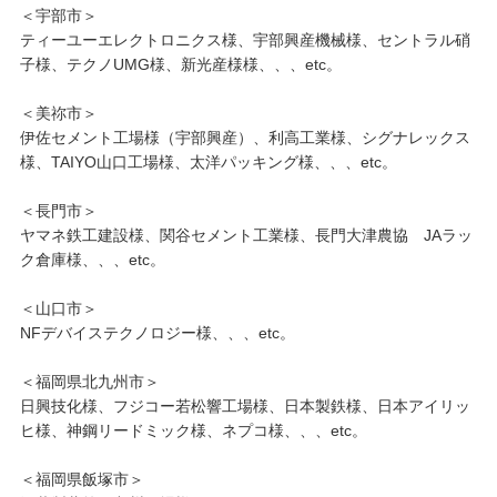
＜宇部市＞
ティーユーエレクトロニクス様、宇部興産機械様、セントラル硝
子様、テクノUMG様、新光産様様、、、etc。
＜美祢市＞
伊佐セメント工場様（宇部興産）、利高工業様、シグナレックス
様、TAIYO山口工場様、太洋パッキング様、、、etc。
＜長門市＞
ヤマネ鉄工建設様、関谷セメント工業様、長門大津農協 JAラッ
ク倉庫様、、、etc。
＜山口市＞
NFデバイステクノロジー様、、、etc。
＜福岡県北九州市＞
日興技化様、フジコー若松響工場様、日本製鉄様、日本アイリッ
ヒ様、神鋼リードミック様、ネプコ様、、、etc。
＜福岡県飯塚市＞